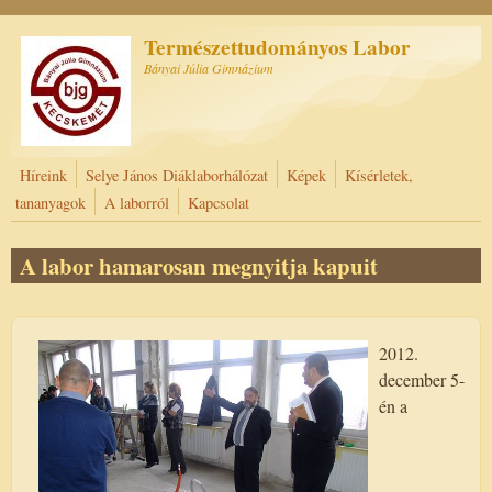
Ugrás a tartalomra
Természettudományos Labor
Bányai Júlia Gimnázium
Híreink
Selye János Diáklaborhálózat
Képek
Kísérletek,
tananyagok
A laborról
Kapcsolat
A labor hamarosan megnyitja kapuit
2012.
december 5-
én a