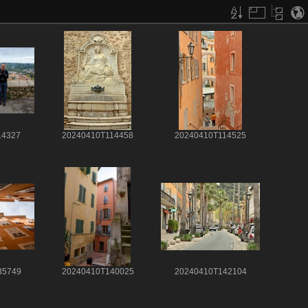
14327
20240410T114458
20240410T114525
35749
20240410T140025
20240410T142104