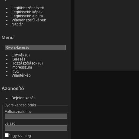
Legtöbbször nézett
Legfrissebb képek
Legfrissebb album
Véletlenszerű képek
Naptár
Menü
Címkék
(0)
Keresés
Hozzászólások
(0)
Impresszum
RSS
Világtérkép
Azonosító
Bejelentkezés
Gyors kapcsolódás
Felhasználónév
Jelszó
Jegyezz meg