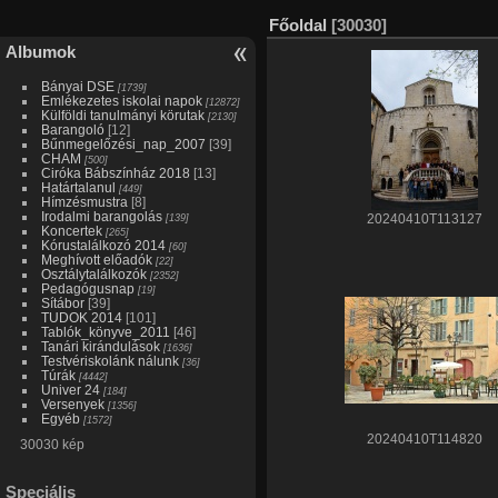
Főoldal
[30030]
Albumok
Bányai DSE
[1739]
Emlékezetes iskolai napok
[12872]
Külföldi tanulmányi körutak
[2130]
Barangoló
[12]
Bűnmegelőzési_nap_2007
[39]
CHAM
[500]
Ciróka Bábszínház 2018
[13]
Határtalanul
[449]
Hímzésmustra
[8]
Irodalmi barangolás
[139]
20240410T113127
Koncertek
[265]
Kórustalálkozó 2014
[60]
Meghívott előadók
[22]
Osztálytalálkozók
[2352]
Pedagógusnap
[19]
Sítábor
[39]
TUDOK 2014
[101]
Tablók_könyve_2011
[46]
Tanári kirándulások
[1636]
Testvériskolánk nálunk
[36]
Túrák
[4442]
Univer 24
[184]
Versenyek
[1356]
Egyéb
[1572]
20240410T114820
30030 kép
Speciális