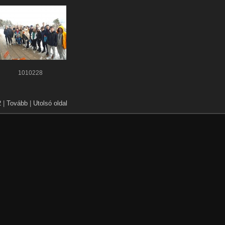
1010228
2
|
Tovább
|
Utolsó oldal