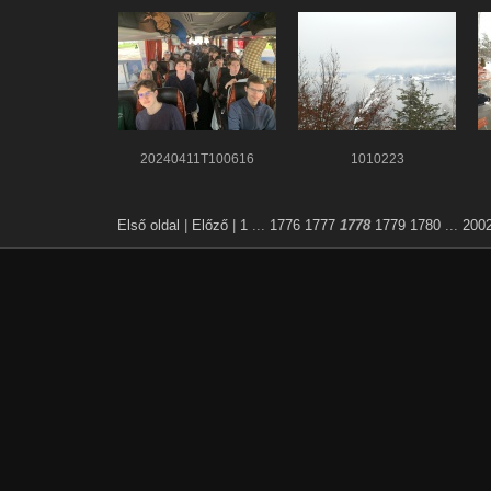
20240411T100616
1010223
Első oldal
|
Előző
|
1
...
1776
1777
1778
1779
1780
...
200