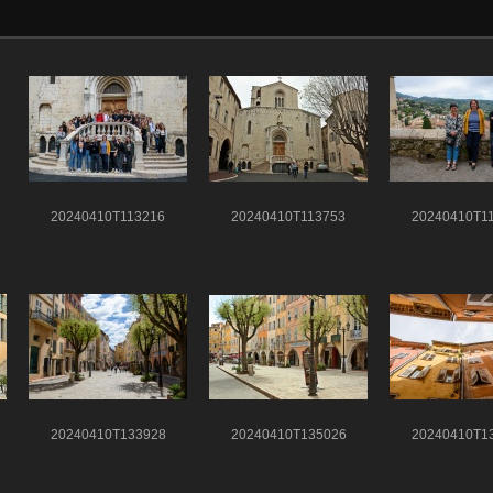
20240410T113216
20240410T113753
20240410T1
20240410T133928
20240410T135026
20240410T1