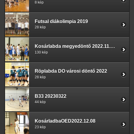
8 kép
Futsal diákolimpia 2019
28 kép
Kosárlabda megyedöntő 2022.11.09. K.k.félegyháza
130 kép
Röplabda DO városi döntő 2022
28 kép
B33 20230322
44 kép
KosárladbaOED2022.12.08
23 kép