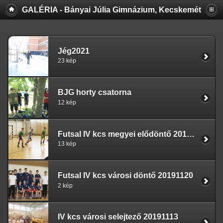
GALÉRIA - Bányai Júlia Gimnázium, Kecskemét
Jég2021
23 kép
BJG horty csatorna
12 kép
Futsal IV kcs megyei elődöntő 20191128
13 kép
Futsal IV kcs városi döntő 20191120
2 kép
IV kcs városi selejtező 20191113