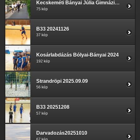
Kecskeméti Bányai Júlia Gimnázium Európai Diáksport Nap 2021
75 kép
B33 20241126
37 kép
Kosárlabdázás Bólyai-Bányai 2024
192 kép
Strandröpi 2025.09.09
56 kép
B33 20251208
57 kép
Darvadozás20251010
67 kép