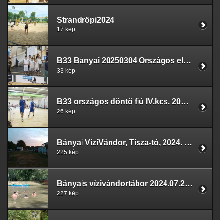
Strandröpi2024
17 kép
B33 Bányai 20250304 Országos elődöntő
33 kép
B33 országos döntő fiú IV.kcs. 2025.06.14
26 kép
Bányai VíziVándor, Tisza-tó, 2024. - Poroszló
225 kép
Bányais vízivándortábor 2024.07.22-07.28, Tisza-tó
227 kép