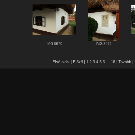
IMG 8970
IMG 8971
Első oldal
|
Előző
|
1
2
3
4
5
6
...
18
|
Tovább
|