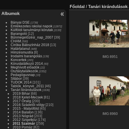
Főoldal
/
Tanári kirándulások
Albumok
Bányai DSE
[1739]
Emlékezetes iskolai napok
[12872]
Külföldi tanulmányi körutak
[2130]
Barangoló
[12]
Bűnmegelőzési_nap_2007
[39]
CHAM
[500]
Ciróka Bábszínház 2018
[13]
Határtalanul
[449]
Hímzésmustra
[8]
Irodalmi barangolás
[139]
IMG 8951
Koncertek
[265]
Kórustalálkozó 2014
[60]
Meghívott előadók
[22]
Osztálytalálkozók
[2352]
Pedagógusnap
[19]
Sítábor
[39]
TUDOK 2014
[101]
Tablók_könyve_2011
[46]
Tanári kirándulások
[1636]
2019 Bihar
[68]
2018 Kelet-Mecsek
[81]
2017 Őrség
[200]
2016 Szádelői völgy
[210]
2015 - Matyóföld
[45]
2014 Balaton
[136]
IMG 8960
2013 Nógrád
[203]
2012 Szigetköz
[174]
2011 Szatmár
[259]
2010 Pomáz
[82]