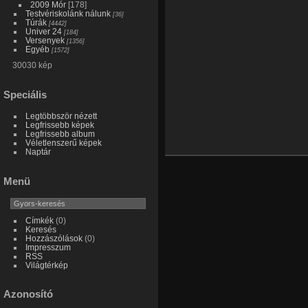
2009 Mór
[178]
Testvériskolánk nálunk
[36]
Túrák
[4442]
Univer 24
[184]
Versenyek
[1356]
Egyéb
[1572]
30030 kép
Speciális
Legtöbbször nézett
Legfrissebb képek
Legfrissebb album
Véletlenszerű képek
Naptár
Menü
Címkék
(0)
Keresés
Hozzászólások
(0)
Impresszum
RSS
Világtérkép
Azonosító