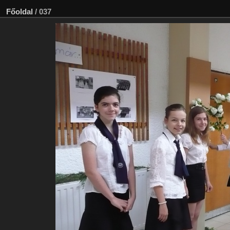
Főoldal
/
037