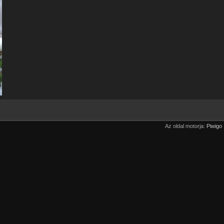
Az oldal motorja:
Piwigo