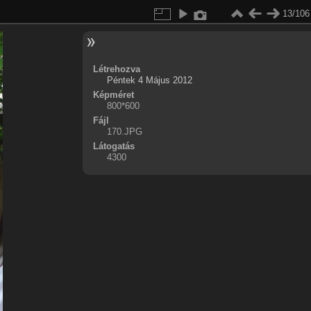
13/106
Létrehozva
Péntek 4 Május 2012
Képméret
800*600
Fájl
170.JPG
Látogatás
4300