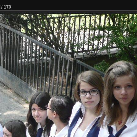
/
170