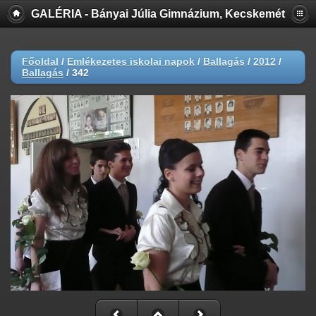
GALÉRIA - Bányai Júlia Gimnázium, Kecskemét
Főoldal
/
Emlékezetes iskolai napok
/
Ballagás
/
2012
/
Ballagás
/
342