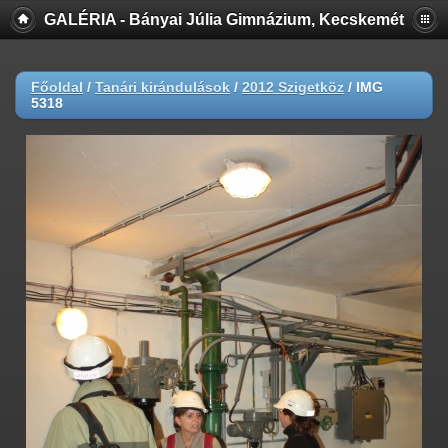
GALÉRIA - Bányai Júlia Gimnázium, Kecskemét
Főoldal
/
Tanári kirándulások
/
2012 Szigetköz
/
IMG
5318