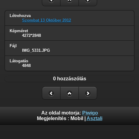
Létrehozva
Szombat 13 Október 2012
Képméret
4272*2848
Fájl
IMG_5331.JPG
Látogatás
4848
0 hozzászólás
Az oldal motorja:
Piwigo
Megjelenítés :
Mobil
|
Asztali