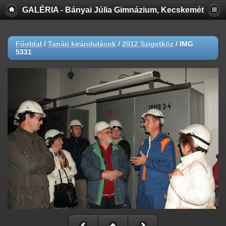
GALÉRIA - Bányai Júlia Gimnázium, Kecskemét
Főoldal
/
Tanári kirándulások
/
2012 Szigetköz
/
IMG
5331