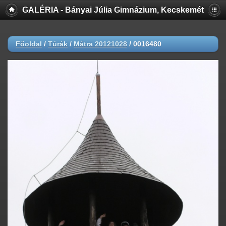
GALÉRIA - Bányai Júlia Gimnázium, Kecskemét
Főoldal
/
Túrák
/
Mátra 20121028
/
0016480