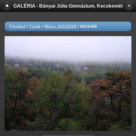
GALÉRIA - Bányai Júlia Gimnázium, Kecskemét
Főoldal
/
Túrák
/
Mátra 20121028
/
0016486