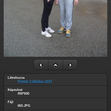
Létrehozva
Péntek 3 Október 2014
Képméret
450*600
Fájl
065.JPG