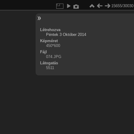
15655/30030
Létrehozva
Péntek 3 Október 2014
Képméret
450*600
Fájl
074.JPG
Látogatás
5511