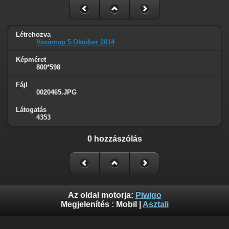
Létrehozva
Vasárnap 5 Október 2014
Képméret
800*598
Fájl
0020465.JPG
Látogatás
4353
0 hozzászólás
Az oldal motorja:
Piwigo
Megjelenítés :
Mobil
|
Asztali