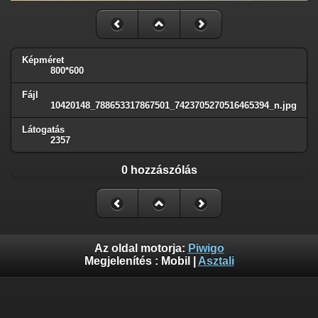
Képméret
800*600
Fájl
10420148_788653317867501_7423705270516465394_n.jpg
Látogatás
2357
0 hozzászólás
Az oldal motorja:
Piwigo
Megjelenítés :
Mobil
|
Asztali