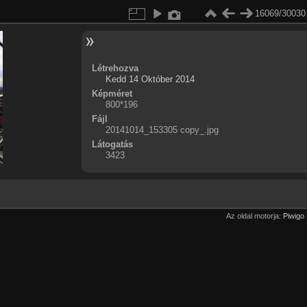
16069/30030
Létrehozva
Kedd 14 Október 2014
Képméret
800*196
Fájl
20141014_153305 copy_.jpg
Látogatás
3423
Az oldal motorja:
Piwigo