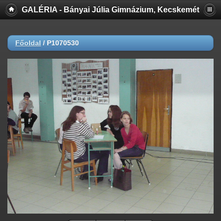
GALÉRIA - Bányai Júlia Gimnázium, Kecskemét
Főoldal
/
P1070530