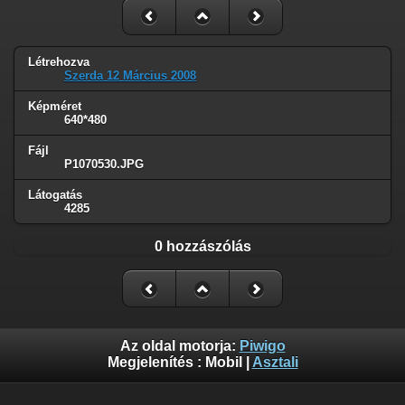
Létrehozva
Szerda 12 Március 2008
Képméret
640*480
Fájl
P1070530.JPG
Látogatás
4285
0 hozzászólás
Az oldal motorja:
Piwigo
Megjelenítés :
Mobil
|
Asztali