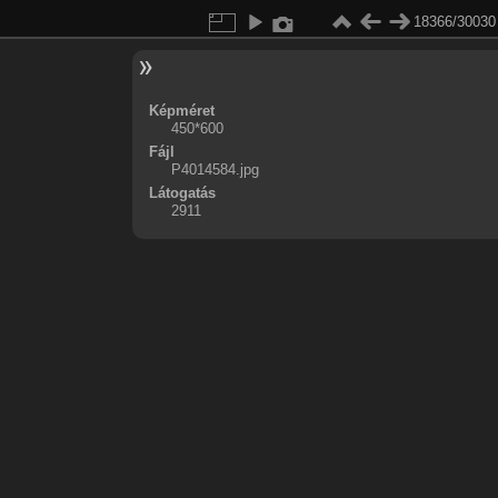
18366/30030
Képméret
450*600
Fájl
P4014584.jpg
Látogatás
2911