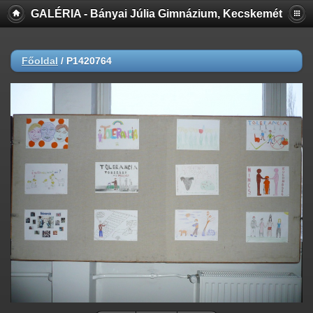
GALÉRIA - Bányai Júlia Gimnázium, Kecskemét
Főoldal
/
P1420764