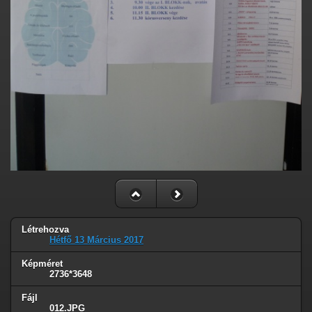
Létrehozva
Hétfő 13 Március 2017
Képméret
2736*3648
Fájl
012.JPG