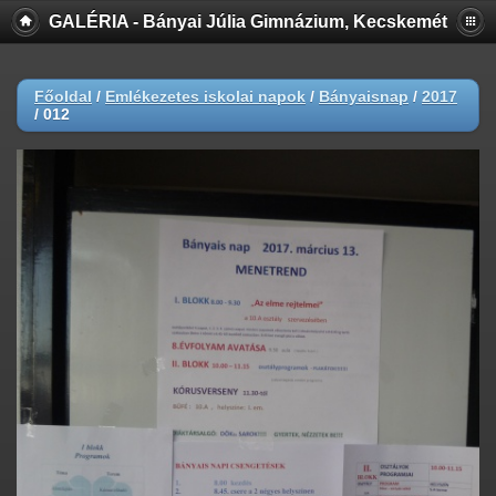
GALÉRIA - Bányai Júlia Gimnázium, Kecskemét
Főoldal
/
Emlékezetes iskolai napok
/
Bányaisnap
/
2017
/
012