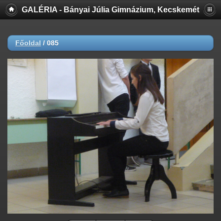
GALÉRIA - Bányai Júlia Gimnázium, Kecskemét
Főoldal
/
085