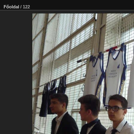
Főoldal
/
122