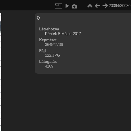
20394/30030
Létrehozva
Péntek 5 Május 2017
Képméret
3648*2736
Fájl
122.JPG
Látogatás
4169