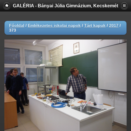
GALÉRIA - Bányai Júlia Gimnázium, Kecskemét
Főoldal
/
Emlékezetes iskolai napok
/
Tárt kapuk
/
2017
/
373