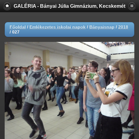
GALÉRIA - Bányai Júlia Gimnázium, Kecskemét
Főoldal
/
Emlékezetes iskolai napok
/
Bányaisnap
/
2018
/
027