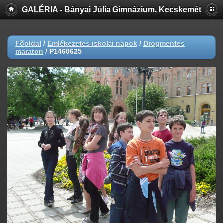
GALÉRIA - Bányai Júlia Gimnázium, Kecskemét
Főoldal
/
Emlékezetes iskolai napok
/
Drogmentes
maraton
/
P1460625