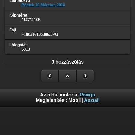
Létrehozva
Péntek 16 Március 2018
Képméret
4137*2439
Fájl
F180316105306.JPG
Látogatás
5913
0 hozzászólás
Az oldal motorja:
Piwigo
Megjelenítés :
Mobil
|
Asztali