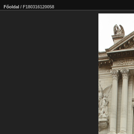
Főoldal
/
F180316120058