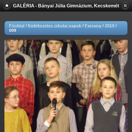
GALÉRIA - Bányai Júlia Gimnázium, Kecskemét
Főoldal
/
Emlékezetes iskolai napok
/
Farsang
/
2019
/
009