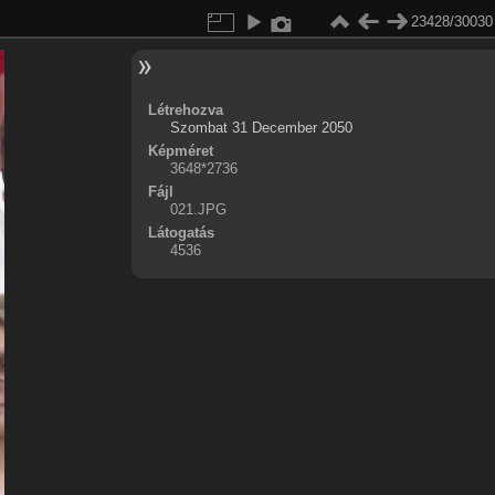
23428/30030
Létrehozva
Szombat 31 December 2050
Képméret
3648*2736
Fájl
021.JPG
Látogatás
4536