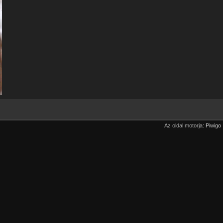
Az oldal motorja:
Piwigo