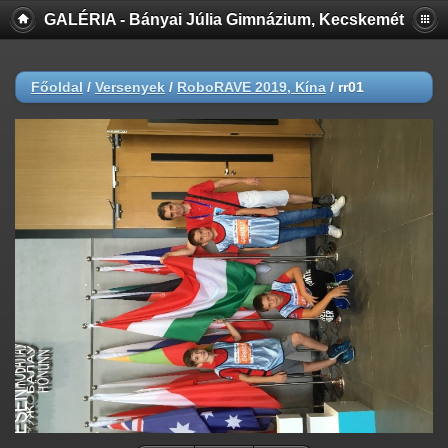
GALÉRIA - Bányai Júlia Gimnázium, Kecskemét
Főoldal
/
Versenyek
/
RoboRAVE 2019, Kína
/
rr01