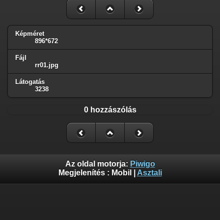
Képméret
896*672
Fájl
rr01.jpg
Látogatás
3238
0 hozzászólás
Az oldal motorja:
Piwigo
Megjelenítés :
Mobil
|
Asztali