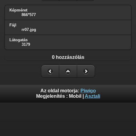
Képméret
866*577
Fájl
rr07.jpg
Látogatás
3179
0 hozzászólás
Az oldal motorja:
Piwigo
Megjelenítés :
Mobil
|
Asztali