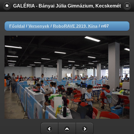
GALÉRIA - Bányai Júlia Gimnázium, Kecskemét
Főoldal
/
Versenyek
/
RoboRAVE 2019, Kína
/
rr07