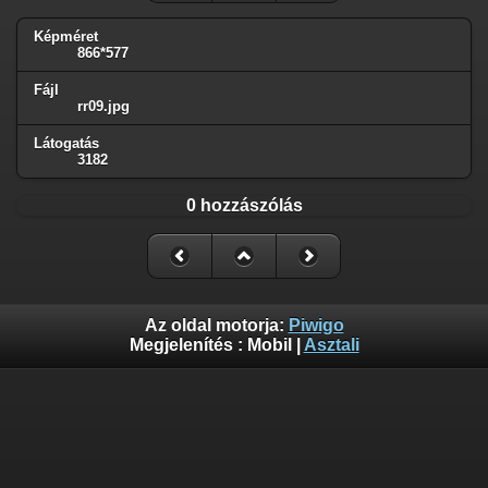
Képméret
866*577
Fájl
rr09.jpg
Látogatás
3182
0 hozzászólás
Az oldal motorja:
Piwigo
Megjelenítés :
Mobil
|
Asztali