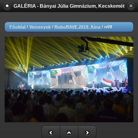
GALÉRIA - Bányai Júlia Gimnázium, Kecskemét
Főoldal
/
Versenyek
/
RoboRAVE 2019, Kína
/
rr09