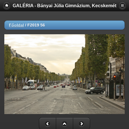
GALÉRIA - Bányai Júlia Gimnázium, Kecskemét
Főoldal
/
F2019 56