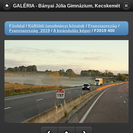
GALÉRIA - Bányai Júlia Gimnázium, Kecskemét
Főoldal
/
Külföldi tanulmányi körutak
/
Franciaország
/
Franciaország_2019
/
A kirándulás képei
/
F2019 400