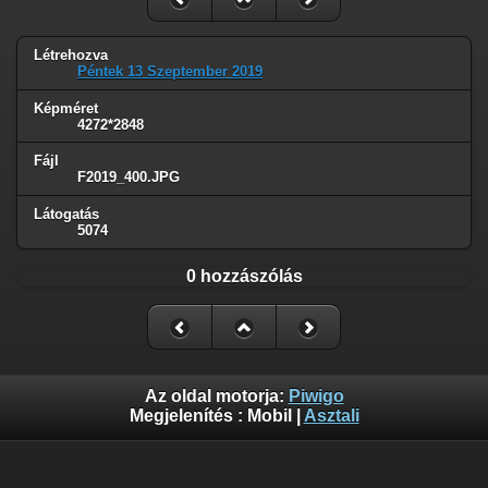
Létrehozva
Péntek 13 Szeptember 2019
Képméret
4272*2848
Fájl
F2019_400.JPG
Látogatás
5074
0 hozzászólás
Az oldal motorja:
Piwigo
Megjelenítés :
Mobil
|
Asztali