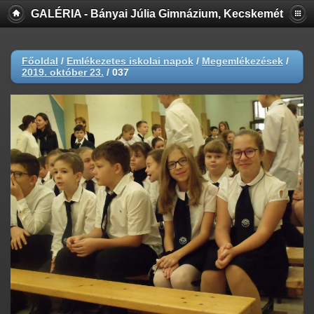
GALÉRIA - Bányai Júlia Gimnázium, Kecskemét
Főoldal
/
Emlékezetes iskolai napok
/
Megemlékezések
/
2019. október 23.
/
037