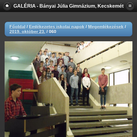
GALÉRIA - Bányai Júlia Gimnázium, Kecskemét
Főoldal
/
Emlékezetes iskolai napok
/
Megemlékezések
/
2019. október 23.
/
060