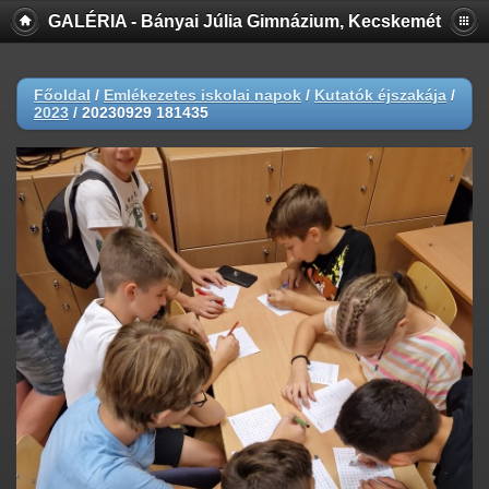
GALÉRIA - Bányai Júlia Gimnázium, Kecskemét
Főoldal
/
Emlékezetes iskolai napok
/
Kutatók éjszakája
/
2023
/
20230929 181435