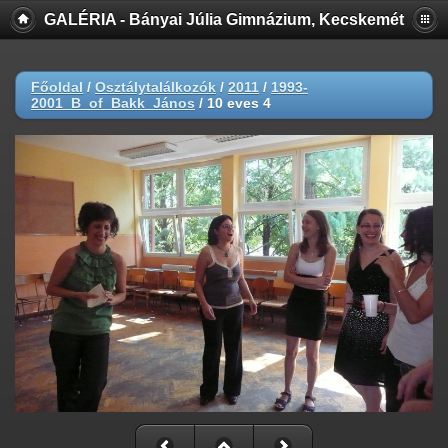
GALÉRIA - Bányai Júlia Gimnázium, Kecskemét
Főoldal
/
Osztálytalálkozók
/
2011
/
1993-
2001_B_of_Bakk_János
/
10 eves 4