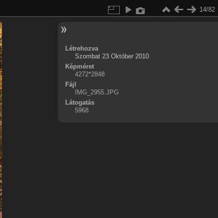
14/82
Létrehozva
Szombat 23 Október 2010
Képméret
4272*2848
Fájl
IMG_2955.JPG
Látogatás
5968