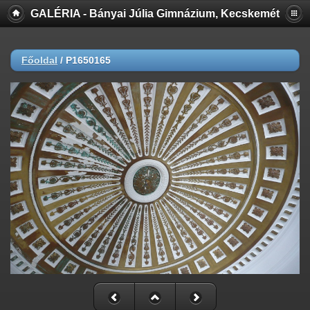
GALÉRIA - Bányai Júlia Gimnázium, Kecskemét
Főoldal
/
P1650165