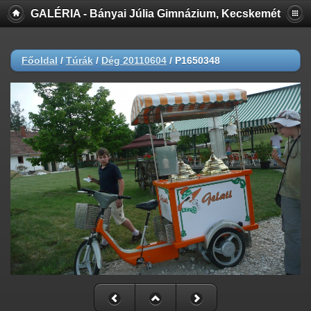
GALÉRIA - Bányai Júlia Gimnázium, Kecskemét
Főoldal
/
Túrák
/
Dég 20110604
/
P1650348