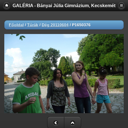
GALÉRIA - Bányai Júlia Gimnázium, Kecskemét
Főoldal
/
Túrák
/
Dég 20110604
/
P1650376