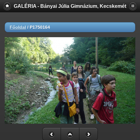
GALÉRIA - Bányai Júlia Gimnázium, Kecskemét
Főoldal
/
P1750164