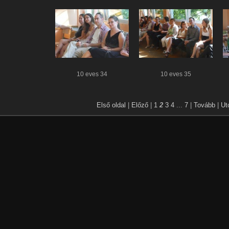
10 eves 34
10 eves 35
Első oldal
|
Előző
|
1
2
3
4
...
7
|
Tovább
|
Ut