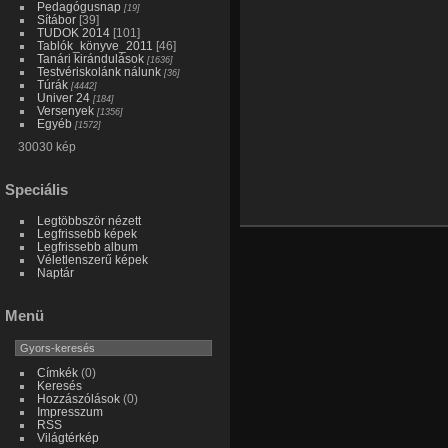
Pedagógusnap
[19]
Sítábor
[39]
TUDOK 2014
[101]
Tablók_könyve_2011
[46]
Tanári kirándulások
[1636]
Testvériskolánk nálunk
[36]
Túrák
[4442]
Univer 24
[184]
Versenyek
[1356]
Egyéb
[1572]
30030 kép
Speciális
Legtöbbször nézett
Legfrissebb képek
Legfrissebb album
Véletlenszerű képek
Naptár
Menü
Címkék
(0)
Keresés
Hozzászólások
(0)
Impresszum
RSS
Világtérkép