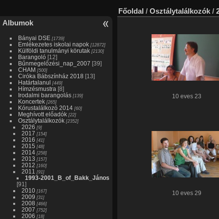
Főoldal
/
Osztálytalálkozók
/
Albumok
Bányai DSE
[1739]
Emlékezetes iskolai napok
[12872]
Külföldi tanulmányi körutak
[2130]
Barangoló
[12]
Bűnmegelőzési_nap_2007
[39]
CHAM
[500]
Ciróka Bábszínház 2018
[13]
Határtalanul
[449]
Hímzésmustra
[8]
Irodalmi barangolás
[139]
10 eves 23
Koncertek
[265]
Kórustalálkozó 2014
[60]
Meghívott előadók
[22]
Osztálytalálkozók
[2352]
2026
[9]
2017
[154]
2016
[41]
2015
[48]
2014
[258]
2013
[157]
2012
[160]
2011
[91]
1993-2001_B_of_Bakk_János
[91]
2010
[167]
10 eves 29
2009
[31]
2008
[466]
2007
[752]
2006
[18]