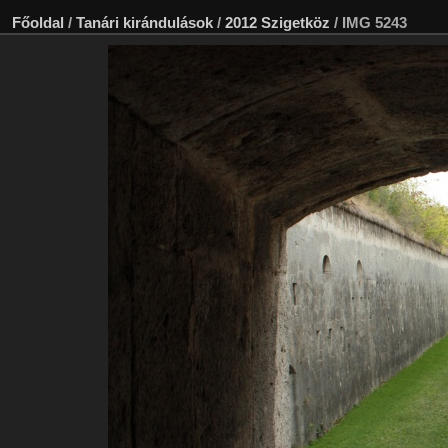
Főoldal
/
Tanári kirándulások
/
2012 Szigetköz
/
IMG 5243