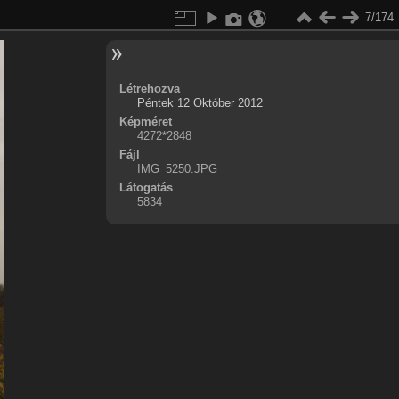
7/174
Létrehozva
Péntek 12 Október 2012
Képméret
4272*2848
Fájl
IMG_5250.JPG
Látogatás
5834