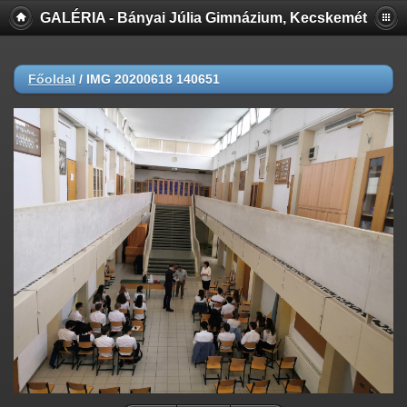
GALÉRIA - Bányai Júlia Gimnázium, Kecskemét
Főoldal
/
IMG 20200618 140651