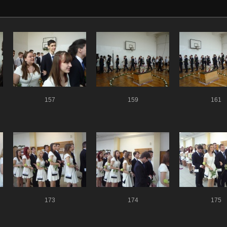
157
159
161
173
174
175