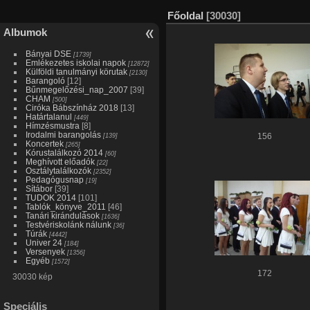
Főoldal
[30030]
Albumok
Bányai DSE
[1739]
Emlékezetes iskolai napok
[12872]
Külföldi tanulmányi körutak
[2130]
Barangoló
[12]
Bűnmegelőzési_nap_2007
[39]
CHAM
[500]
Ciróka Bábszínház 2018
[13]
Határtalanul
[449]
Hímzésmustra
[8]
Irodalmi barangolás
[139]
156
Koncertek
[265]
Kórustalálkozó 2014
[60]
Meghívott előadók
[22]
Osztálytalálkozók
[2352]
Pedagógusnap
[19]
Sítábor
[39]
TUDOK 2014
[101]
Tablók_könyve_2011
[46]
Tanári kirándulások
[1636]
Testvériskolánk nálunk
[36]
Túrák
[4442]
Univer 24
[184]
Versenyek
[1356]
Egyéb
[1572]
172
30030 kép
Speciális