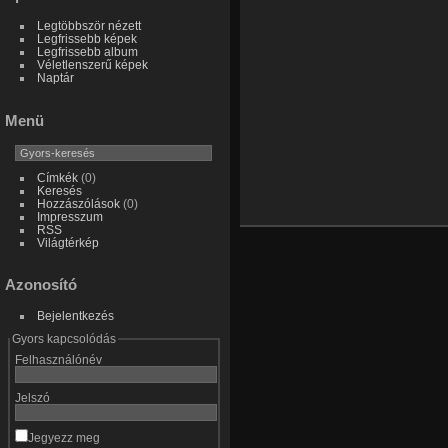
Legtöbbször nézett
Legfrissebb képek
Legfrissebb album
Véletlenszerű képek
Naptár
Menü
Címkék
(0)
Keresés
Hozzászólások
(0)
Impresszum
RSS
Világtérkép
Azonosító
Bejelentkezés
Gyors kapcsolódás
Felhasználónév
Jelszó
Jegyezz meg