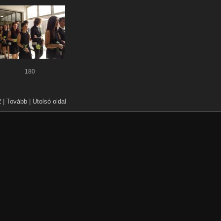
180
2
|
Tovább
|
Utolsó oldal