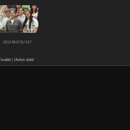
2012.BÚCSÚ 317
Tovább
|
Utolsó oldal