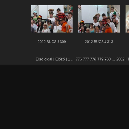
2012.BÚCSÚ 309
2012.BÚCSÚ 313
Első oldal
|
Előző
|
1
...
776
777
778
779
780
...
2002
|