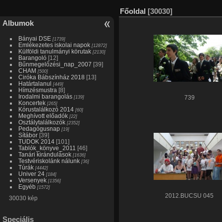
Főoldal
[30030]
Albumok
Bányai DSE
[1739]
Emlékezetes iskolai napok
[12872]
Külföldi tanulmányi körutak
[2130]
Barangoló
[12]
Bűnmegelőzési_nap_2007
[39]
CHAM
[500]
Ciróka Bábszínház 2018
[13]
Határtalanul
[449]
Hímzésmustra
[8]
Irodalmi barangolás
[139]
739
Koncertek
[265]
Kórustalálkozó 2014
[60]
Meghívott előadók
[22]
Osztálytalálkozók
[2352]
Pedagógusnap
[19]
Sítábor
[39]
TUDOK 2014
[101]
Tablók_könyve_2011
[46]
Tanári kirándulások
[1636]
Testvériskolánk nálunk
[36]
Túrák
[4442]
Univer 24
[184]
Versenyek
[1356]
Egyéb
[1572]
2012.BÚCSÚ 045
30030 kép
Speciális