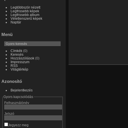
Legtöbbször nézett
Legfrissebb képek
Legfrissebb album
Véletlenszerű képek
Naptár
Menü
Címkék
(0)
Keresés
Hozzászólások
(0)
Impresszum
RSS
Világtérkép
Azonosító
Bejelentkezés
Gyors kapcsolódás
Felhasználónév
Jelszó
Jegyezz meg