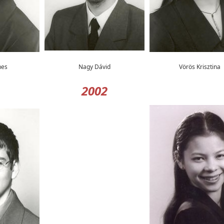
nes
Nagy Dávid
Vörös Krisztina
2002