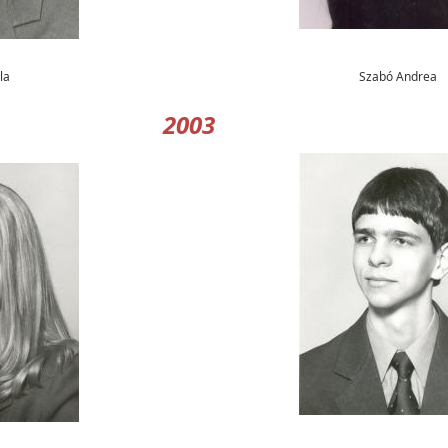
la
Szabó Andrea
2003