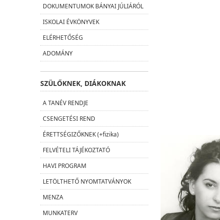
DOKUMENTUMOK BÁNYAI JÚLIÁRÓL
ISKOLAI ÉVKÖNYVEK
ELÉRHETŐSÉG
ADOMÁNY
SZÜLŐKNEK, DIÁKOKNAK
A TANÉV RENDJE
CSENGETÉSI REND
ÉRETTSÉGIZŐKNEK (+fizika)
FELVÉTELI TÁJÉKOZTATÓ
HAVI PROGRAM
LETÖLTHETŐ NYOMTATVÁNYOK
MENZA
MUNKATERV