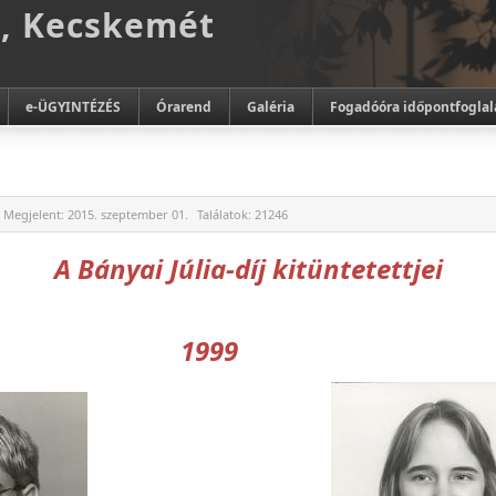
m, Kecskemét
e-ÜGYINTÉZÉS
Órarend
Galéria
Fogadóóra időpontfoglal
Megjelent:
2015. szeptember 01.
Találatok:
21246
A Bányai Júlia-díj kitüntetettjei
1999