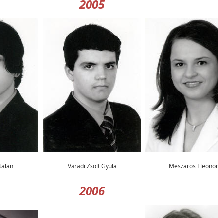
2005
talan
Váradi Zsolt Gyula
Mészáros Eleonór
2006