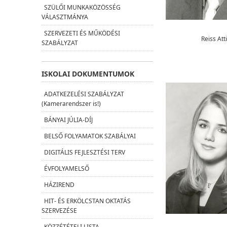
SZÜLŐI MUNKAKÖZÖSSÉG
VÁLASZTMÁNYA
SZERVEZETI ÉS MŰKÖDÉSI
Reiss Atti
SZABÁLYZAT
ISKOLAI DOKUMENTUMOK
ADATKEZELÉSI SZABÁLYZAT
(Kamerarendszer is!)
BÁNYAI JÚLIA-DÍJ
BELSŐ FOLYAMATOK SZABÁLYAI
DIGITÁLIS FEJLESZTÉSI TERV
ÉVFOLYAMELSŐ
HÁZIREND
HIT- ÉS ERKÖLCSTAN OKTATÁS
SZERVEZÉSE
KÖZZÉTÉTELI LISTA