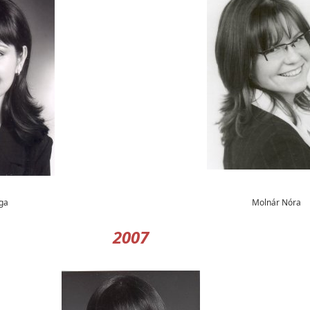
ga
Molnár Nóra
2007