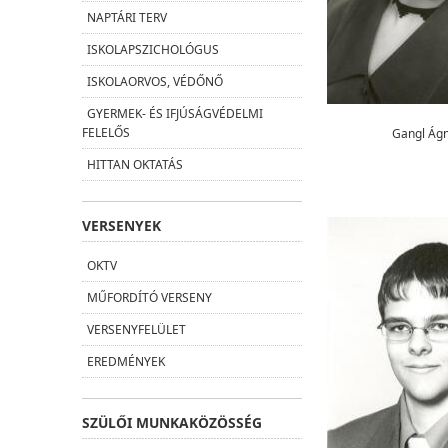
NAPTÁRI TERV
ISKOLAPSZICHOLÓGUS
ISKOLAORVOS, VÉDŐNŐ
GYERMEK- ÉS IFJÚSÁGVÉDELMI
FELELŐS
Gangl Ág
HITTAN OKTATÁS
VERSENYEK
OKTV
MŰFORDÍTÓ VERSENY
VERSENYFELÜLET
EREDMÉNYEK
SZÜLŐI MUNKAKÖZÖSSÉG