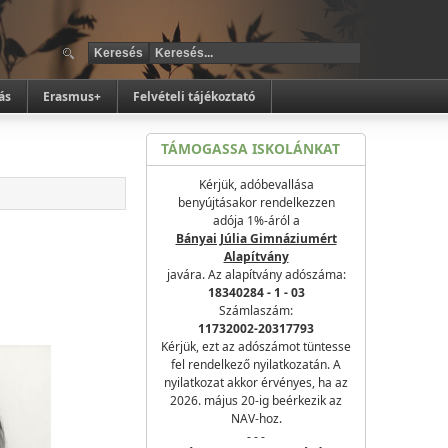
ás
Erasmus+
Felvételi tájékoztató
TÁMOGASSA ISKOLÁNKAT
Kérjük, adóbevallása
benyújtásakor rendelkezzen
adója 1%-áról a
Bányai Júlia Gimnáziumért
Alapítvány
javára. Az alapítvány adószáma:
18340284 - 1 - 03
Számlaszám:
11732002-20317793
Kérjük, ezt az adószámot tüntesse
fel rendelkező nyilatkozatán. A
nyilatkozat akkor érvényes, ha az
2026. május 20-ig beérkezik az
NAV-hoz.
- - -