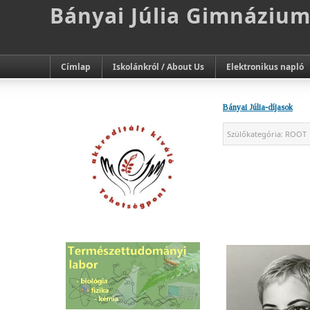
Bányai Júlia Gimnáziu
Címlap
Iskolánkról / About Us
Elektronikus napló
Bányai Júlia-díjasok
Szülőkategória:
ROOT